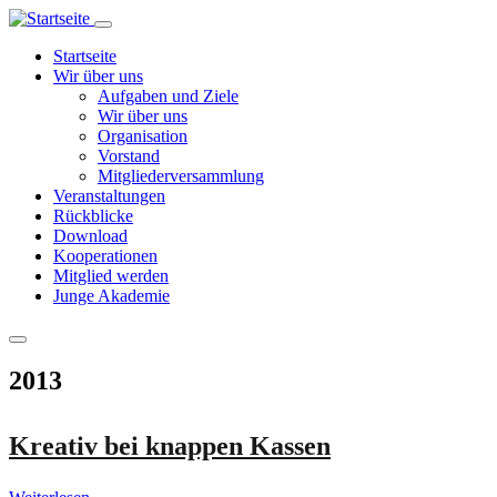
Direkt
zum
Hauptnavigation
Startseite
Inhalt
Wir über uns
Aufgaben und Ziele
Wir über uns
Organisation
Vorstand
Mitgliederversammlung
Veranstaltungen
Rückblicke
Download
Kooperationen
Mitglied werden
Junge Akademie
2013
Kreativ bei knappen Kassen