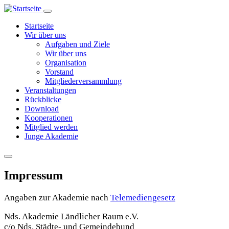
Direkt
zum
Hauptnavigation
Startseite
Wir über uns
Inhalt
Aufgaben und Ziele
Wir über uns
Organisation
Vorstand
Mitgliederversammlung
Veranstaltungen
Rückblicke
Download
Kooperationen
Mitglied werden
Junge Akademie
Impressum
Angaben zur Akademie nach
Telemediengesetz
Nds. Akademie Ländlicher Raum e.V.
c/o Nds. Städte- und Gemeindebund